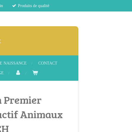
in
Produits de qualité
s
E NAISSANCE
CONTACT
GE
 Premier
actif Animaux
CH