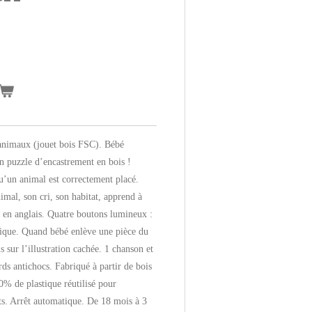
 animaux (jouet bois FSC). Bébé
on puzzle d’encastrement en bois !
u’un animal est correctement placé.
mal, son cri, son habitat, apprend à
 en anglais. Quatre boutons lumineux :
ique. Quand bébé enlève une pièce du
 sur l’illustration cachée. 1 chanson et
ds antichocs. Fabriqué à partir de bois
0% de plastique réutilisé pour
ets. Arrêt automatique. De 18 mois à 3