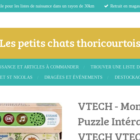
le pour les listes de naissance dans un rayon de 30km
Retrait en magas
Les petits chats thoricourtoi
ISSANCE ET ARTICLES À COMMANDER
TROUVER UNE LISTE D
ET ST NICOLAS
DRAGÉES ET ÉVÉNEMENTS
DESTOCKA
VTECH - Mon
Puzzle Intér
VTECH VTE