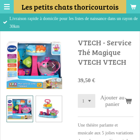
Les petits chats thoricourtois
Passer
au
Livraison rapide à domicile pour les listes de naissance dans un rayon de
contenu
30km
principal
VTECH - Service
Thé Magique
VTECH VTECH
39,50 €
Ajouter au
panier
Une théière parlante et
musicale aux 5 jolies variations