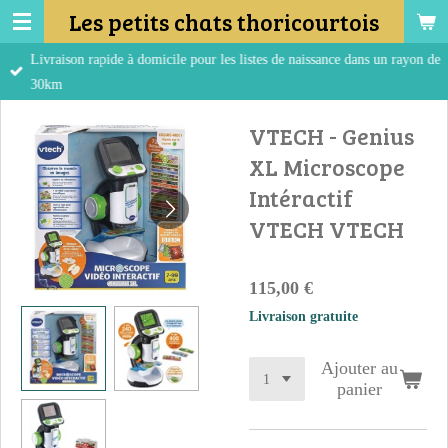
Les petits chats thoricourtois
Passer
au
Livraison rapide à domicile pour les listes de naissance dans un rayon de
contenu
30km
principal
VTECH - Genius
XL Microscope
Intéractif
VTECH VTECH
115,00 €
Livraison gratuite
Ajouter au
panier