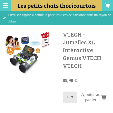
Les petits chats thoricourtois
Passer
au
Livraison rapide à domicile pour les listes de naissance dans un rayon de
contenu
30km
principal
VTECH -
Jumelles XL
Intéractive
Genius VTECH
VTECH
89,90 €
Ajouter au
panier