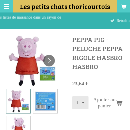
Les petits chats thoricourtois
Passer
au
ance dans un rayon de
contenu
Retrait en magasin
principal
PEPPA PIG -
PELUCHE PEPPA
RIGOLE HASBRO
HASBRO
23,64 €
Ajouter au
panier