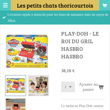
Les petits chats thoricourtois
Passer
au
Livraison rapide à domicile pour les listes de naissance dans un rayon de
contenu
30km
principal
PLAY-DOH - LE
ROI DU GRIL
HASBRO
HASBRO
38,10 €
Ajouter au
panier
Ce barbecue Play-Doh ramène