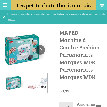
Les petits chats thoricourtois
Passer
au
Livraison rapide à domicile pour les listes de naissance dans un rayon de
contenu
30km
principal
MAPED -
Machine à
Coudre Fashion
Partenariats
Marques WDK
Partenariats
Marques WDK
39,99 €
Ajouter au