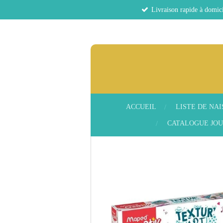
Livraison rapide à domici
Passer
au
contenu
principal
ACCUEIL
LISTE DE NA
CATALOGUE JOU