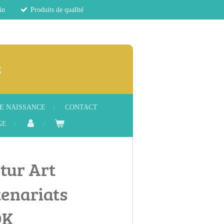
in
Produits de qualité
s
E NAISSANCE
CONTACT
GE
tur Art
tenariats
DK