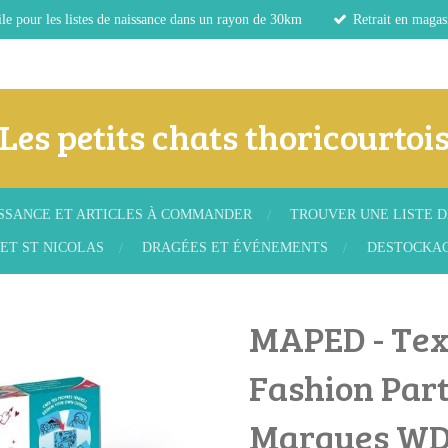
le pour les listes de naissance dans un rayon de 30km
Retrait en magas
Les petits chats thoricourtoi
ISSANCE ET ARTICLES À COMMANDER
TROUVER UNE LISTE D
ET ST NICOLAS
DRAGÉES ET ÉVÉNEMENTS
DESTOCKA
MAPED - Tex
Fashion Par
Marques W