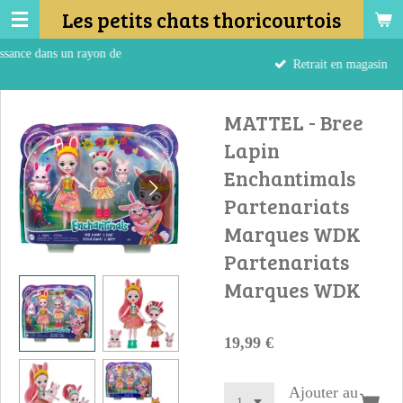
Les petits chats thoricourtois
Passer
au
 un rayon de
contenu
Retrait en magasin
principal
MATTEL - Bree
Lapin
Enchantimals
Partenariats
Marques WDK
Partenariats
Marques WDK
19,99 €
Ajouter au