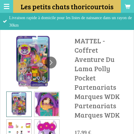
Les petits chats thoricourtois
Passer
au
Livraison rapide à domicile pour les listes de naissance dans un rayon de
contenu
30km
principal
MATTEL -
Coffret
Aventure Du
Lama Polly
Pocket
Partenariats
Marques WDK
Partenariats
Marques WDK
17,99 €