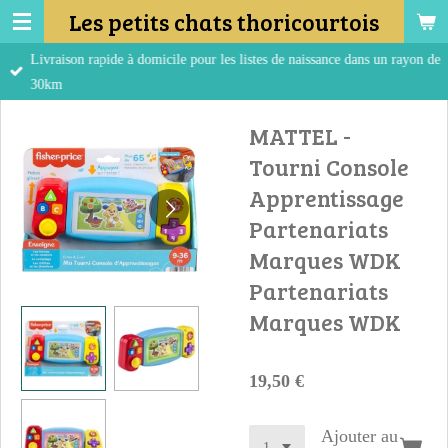
Les petits chats thoricourtois
Passer
au
Livraison rapide à domicile pour les listes de naissance dans un rayon de
contenu
30km
principal
MATTEL -
Tourni Console
Apprentissage
Partenariats
Marques WDK
Partenariats
Marques WDK
19,50 €
Ajouter au