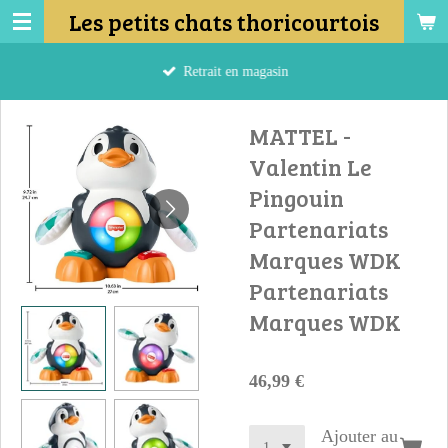
Les petits chats thoricourtois
Passer
au
contenu
Retrait en magasin
principal
MATTEL -
Valentin Le
Pingouin
Partenariats
Marques WDK
Partenariats
Marques WDK
46,99 €
Ajouter au