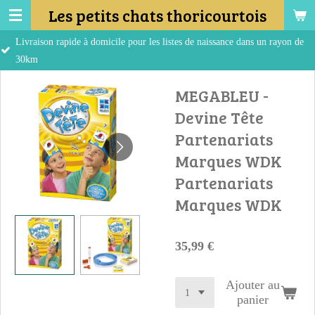
Les petits chats thoricourtois
Passer
au
pide à domicile pour les listes de naissance dans un rayon de
contenu
principal
MEGABLEU -
Devine Tête
Partenariats
Marques WDK
Partenariats
Marques WDK
35,99 €
Ajouter au
panier