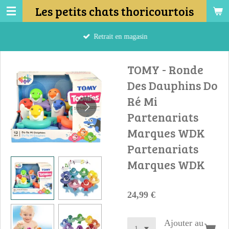
Les petits chats thoricourtois
Passer
au
contenu
Retrait en magasin
principal
TOMY - Ronde
Des Dauphins Do
Ré Mi
Partenariats
Marques WDK
Partenariats
Marques WDK
24,99 €
Ajouter au