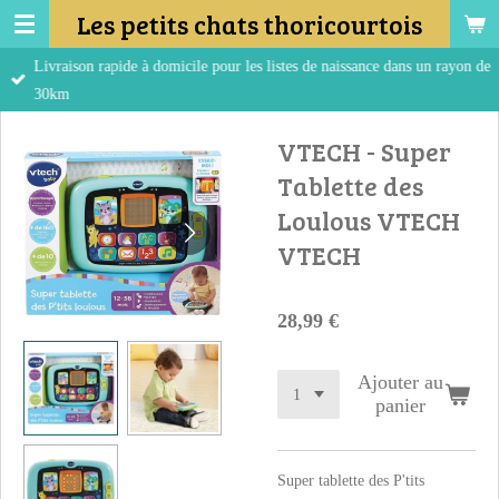
Les petits chats thoricourtois
Passer
au
Livraison rapide à domicile pour les listes de naissance dans un rayon de
contenu
30km
principal
VTECH - Super
Tablette des
Loulous VTECH
VTECH
28,99 €
Ajouter au
panier
Super tablette des P'tits