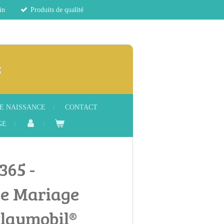
in
Produits de qualité
s
E NAISSANCE
CONTACT
GE
365 -
e Mariage
Playmobil®