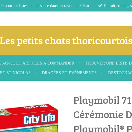
le pour les listes de naissance dans un rayon de 30km
Retrait en magas
Les petits chats thoricourtoi
ISSANCE ET ARTICLES À COMMANDER
TROUVER UNE LISTE D
ET ST NICOLAS
DRAGÉES ET ÉVÉNEMENTS
DESTOCKA
Playmobil 71
Cérémonie D
Playmobil® 