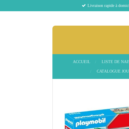
Livraison rapide à domici
Passer
au
contenu
principal
ACCUEIL
LISTE DE NA
CATALOGUE JOU