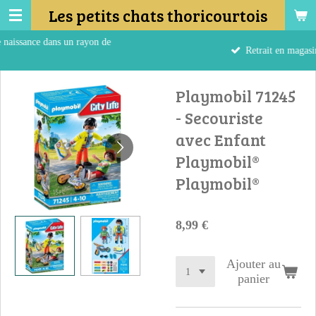
Les petits chats thoricourtois
Passer
au
ans un rayon de
contenu
Retrait en magasin
principal
Playmobil 71245
- Secouriste
avec Enfant
Playmobil®
Playmobil®
8,99 €
Ajouter au
panier