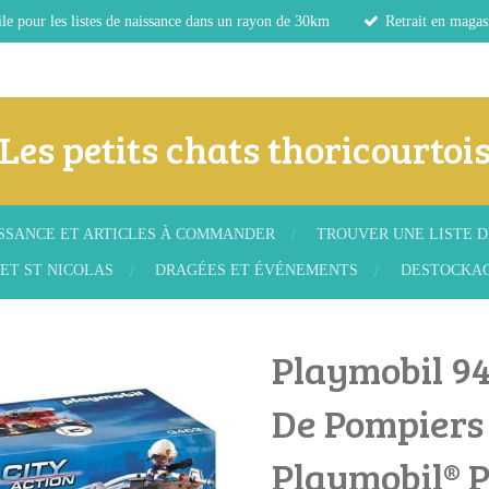
le pour les listes de naissance dans un rayon de 30km
Retrait en magas
Les petits chats thoricourtoi
ISSANCE ET ARTICLES À COMMANDER
TROUVER UNE LISTE D
ET ST NICOLAS
DRAGÉES ET ÉVÉNEMENTS
DESTOCKA
Playmobil 9
De Pompiers 
Playmobil® 