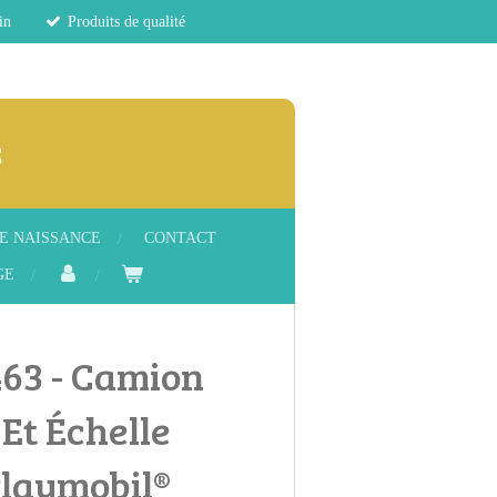
in
Produits de qualité
s
E NAISSANCE
CONTACT
GE
463 - Camion
Et Échelle
Playmobil®