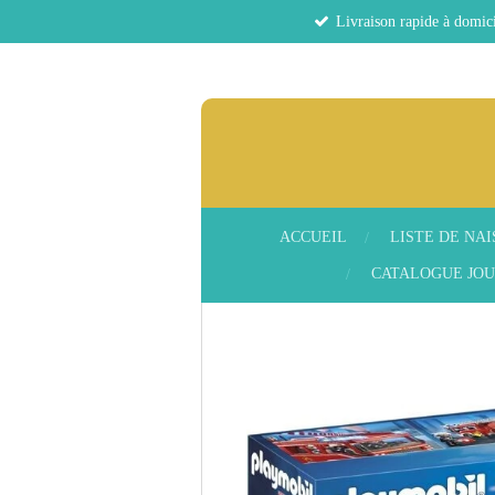
Livraison rapide à domici
Passer
au
contenu
principal
ACCUEIL
LISTE DE NA
CATALOGUE JOU