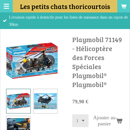
Les petits chats thoricourtois
Passer
au
Livraison rapide à domicile pour les listes de naissance dans un rayon de
contenu
30km
principal
Playmobil 71149
- Hélicoptère
des Forces
Spéciales
Playmobil®
Playmobil®
79,90 €
Ajouter au
panier