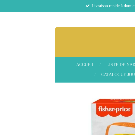
Livraison rapide à domici
Passer
au
contenu
principal
ACCUEIL
LISTE DE NA
CATALOGUE JOU