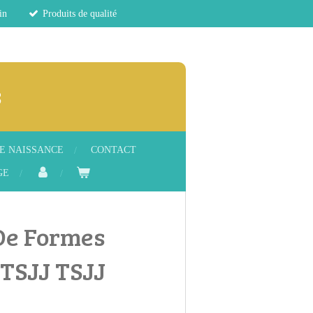
in
Produits de qualité
s
E NAISSANCE
CONTACT
GE
De Formes
 TSJJ TSJJ