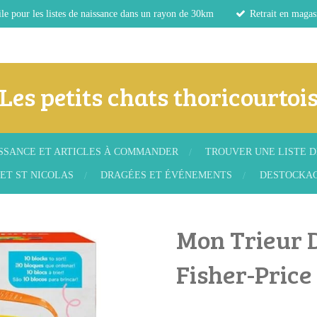
le pour les listes de naissance dans un rayon de 30km
Retrait en magas
Les petits chats thoricourtoi
ISSANCE ET ARTICLES À COMMANDER
TROUVER UNE LISTE D
ET ST NICOLAS
DRAGÉES ET ÉVÉNEMENTS
DESTOCKA
Mon Trieur 
Fisher-Price