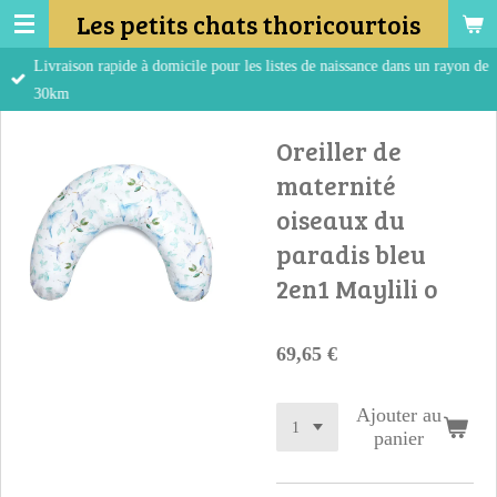
Les petits chats thoricourtois
Passer
au
Livraison rapide à domicile pour les listes de naissance dans un rayon de
contenu
30km
principal
Oreiller de
maternité
oiseaux du
paradis bleu
2en1 Maylili o
69,65 €
Ajouter au
panier