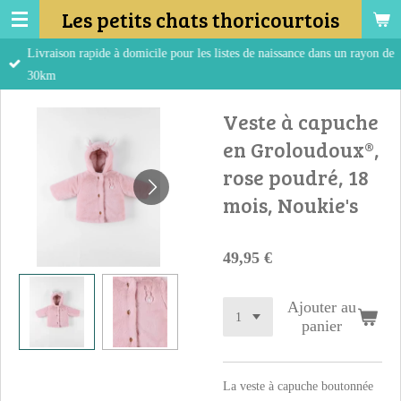
Les petits chats thoricourtois
Passer
au
Livraison rapide à domicile pour les listes de naissance dans un rayon de
contenu
30km
principal
Veste à capuche
en Groloudoux®,
rose poudré, 18
mois, Noukie's
49,95 €
Ajouter au
panier
La veste à capuche boutonnée