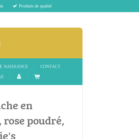
in
Produits de qualité
s
E NAISSANCE
CONTACT
GE
uche en
 rose poudré,
ie's