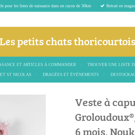
le pour les listes de naissance dans un rayon de 30km
Retrait en magas
Les petits chats thoricourtoi
ISSANCE ET ARTICLES À COMMANDER
TROUVER UNE LISTE D
ET ST NICOLAS
DRAGÉES ET ÉVÉNEMENTS
DESTOCKA
Veste à cap
Groloudoux®,
6 mois, Nouk