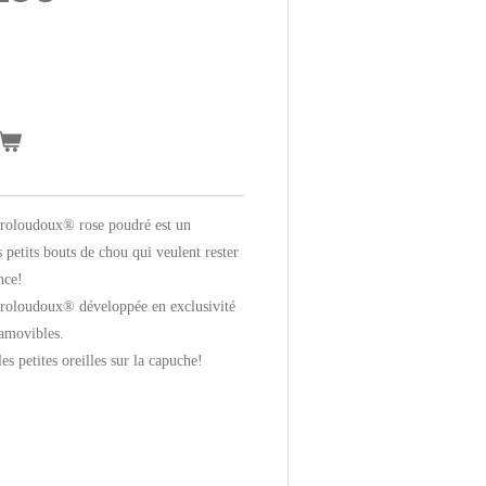
Groloudoux® rose poudré est un
 petits bouts de chou qui veulent rester
nce!
 Groloudoux® développée en exclusivité
 amovibles.
les petites oreilles sur la capuche!