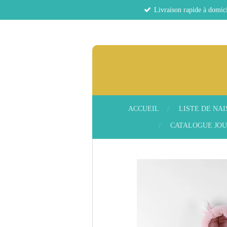
Livraison rapide à domici
Passer
au
contenu
principal
ACCUEIL
LISTE DE NA
CATALOGUE JOU