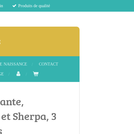
in
Produits de qualité
s
E NAISSANCE
CONTACT
GE
ante,
et Sherpa, 3
s