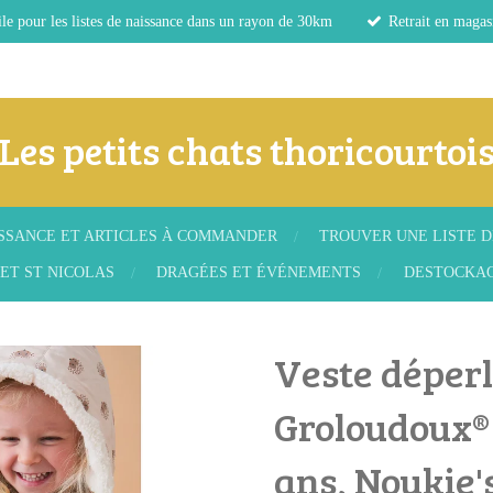
le pour les listes de naissance dans un rayon de 30km
Retrait en magas
Les petits chats thoricourtoi
ISSANCE ET ARTICLES À COMMANDER
TROUVER UNE LISTE D
ET ST NICOLAS
DRAGÉES ET ÉVÉNEMENTS
DESTOCKA
Veste déperl
Groloudoux® 
ans, Noukie'