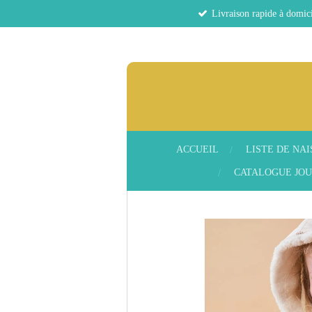
Livraison rapide à domici
Passer
au
contenu
principal
ACCUEIL
LISTE DE NA
CATALOGUE JOU