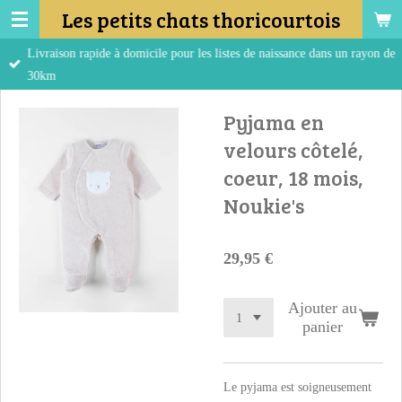
Les petits chats thoricourtois
Passer
au
Livraison rapide à domicile pour les listes de naissance dans un rayon de
contenu
30km
principal
Pyjama en
velours côtelé,
coeur, 18 mois,
Noukie's
29,95 €
Ajouter au
panier
Le pyjama est soigneusement