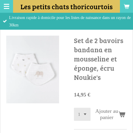
Les petits chats thoricourtois
Passer
au
Livraison rapide à domicile pour les listes de naissance dans un rayon de
contenu
30km
principal
Set de 2 bavoirs
bandana en
mousseline et
éponge, écru
Noukie's
14,95 €
Ajouter au
panier