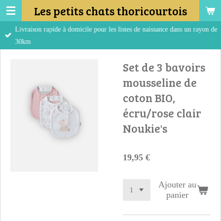
Les petits chats thoricourtois
Passer
au
Livraison rapide à domicile pour les listes de naissance dans un rayon de
contenu
30km
principal
Set de 3 bavoirs
mousseline de
coton BIO,
écru/rose clair
Noukie's
19,95 €
Ajouter au
panier