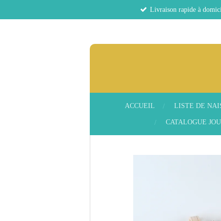
Livraison rapide à domici
Passer
au
contenu
principal
ACCUEIL
LISTE DE NA
CATALOGUE JOU