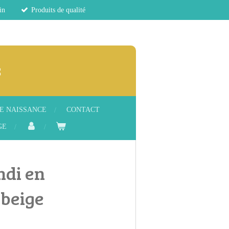
in
Produits de qualité
s
E NAISSANCE
CONTACT
GE
ndi en
 beige