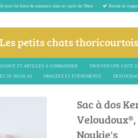
le pour les listes de naissance dans un rayon de 30km
Retrait en magas
Les petits chats thoricourtoi
ISSANCE ET ARTICLES À COMMANDER
TROUVER UNE LISTE D
ET ST NICOLAS
DRAGÉES ET ÉVÉNEMENTS
DESTOCKA
Sac à dos Ke
Veloudoux®,
Noukie's