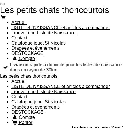
Passer
Les petits chats thoricourtois
au
contenu
principal
Accueil
LISTE DE NAISSANCE et articles à commander
Trouver une Liste de Naissance
Contact
Catalogue jouet St Nicolas
Dragées et événements
DESTOCKAGE
Compte
Livraison rapide à domicile pour les listes de naissance
dans un rayon de 30km
Les petits chats thoricourtois
Accueil
LISTE DE NAISSANCE et articles à commander
Trouver une Liste de Naissance
Contact
Catalogue jouet St Nicolas
Dragées et événements
DESTOCKAGE
Compte
Panier
Trotteur marcheur 2 en 1