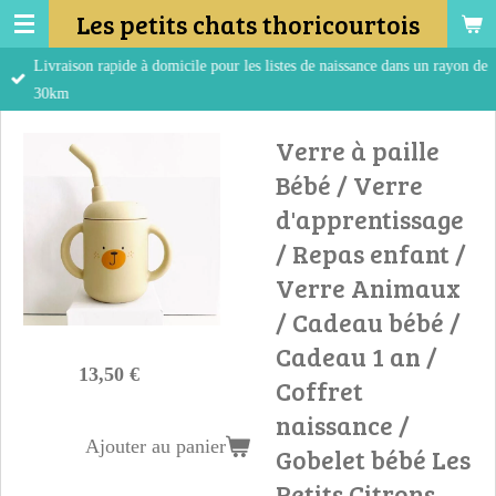
Les petits chats thoricourtois
Passer
au
Livraison rapide à domicile pour les listes de naissance dans un rayon de
contenu
30km
principal
Verre à paille
Bébé / Verre
d'apprentissage
/ Repas enfant /
Verre Animaux
/ Cadeau bébé /
Cadeau 1 an /
13,50 €
Coffret
naissance /
Ajouter au panier
Gobelet bébé Les
Petits Citrons