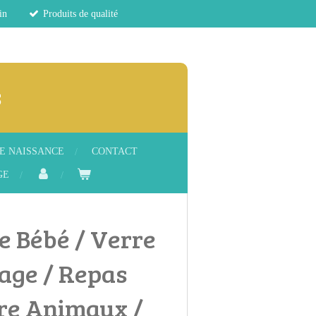
in
Produits de qualité
s
E NAISSANCE
CONTACT
GE
le Bébé / Verre
age / Repas
rre Animaux /