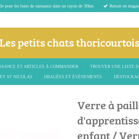
le pour les listes de naissance dans un rayon de 30km
Retrait en magas
Les petits chats thoricourtoi
ISSANCE ET ARTICLES À COMMANDER
TROUVER UNE LISTE D
ET ST NICOLAS
DRAGÉES ET ÉVÉNEMENTS
DESTOCKA
Verre à pail
d'apprentiss
enfant / Ve