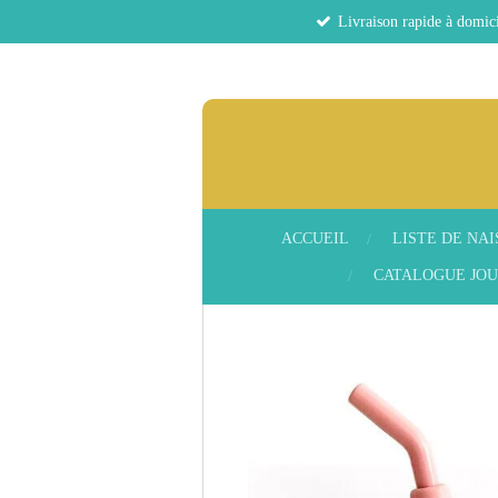
Livraison rapide à domici
Passer
au
contenu
principal
ACCUEIL
LISTE DE NA
CATALOGUE JOU