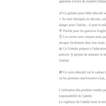
apprenne à boire de manière ludiqu
👶 Ce gobelet pour bébé éducatif se
⭐ Ils sont fabriqués en silicone, sa
danger pour l'enfant ; il peut le mâc
💚 Parfait pour les gencives fragile
👌 Les verres sont conçues pour que
attraper facilement dans leur main.
🎀 Ce Gobelet prépare à l'éducation
précoce. Il permet de stimuler le 
l'enfant
🎁 Ce verre éducatif est le cadeau 
ou les premiers anniversaires (1an, 
L'utilisation des produits vendus pa
responsabilité de l'adulte.
La vigilance de l'adulte reste la mei