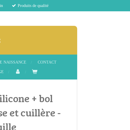
in
Produits de qualité
s
E NAISSANCE
CONTACT
GE
ilicone + bol
 et cuillère -
ille