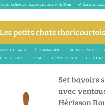
le pour les listes de naissance dans un rayon de 30km
Retrait en magas
Les petits chats thoricourtoi
ISSANCE ET ARTICLES À COMMANDER
TROUVER UNE LISTE D
ET ST NICOLAS
DRAGÉES ET ÉVÉNEMENTS
DESTOCKA
Set bavoirs s
avec ventouse
Hérisson Rou