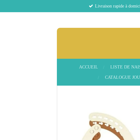
Livraison rapide à domici
Passer
au
contenu
principal
ACCUEIL
LISTE DE NA
CATALOGUE JOU