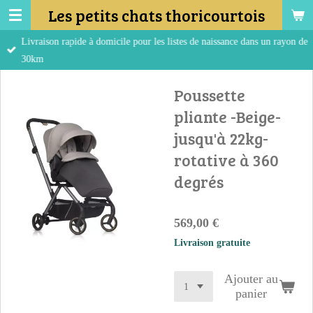
Les petits chats thoricourtois
Passer
au
Livraison rapide à domicile pour les listes de naissance dans un rayon de
contenu
30km
principal
Poussette
pliante -Beige-
jusqu'à 22kg-
rotative à 360
degrés
569,00 €
Livraison gratuite
Ajouter au
panier