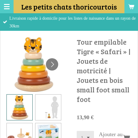
Les petits chats thoricourtois
Passer
au
Livraison rapide à domicile pour les listes de naissance dans un rayon de
contenu
30km
principal
Tour empilable
Tigre « Safari » |
Jouets de
motricité |
Jouets en bois
small foot small
foot
13,90 €
Ajouter au