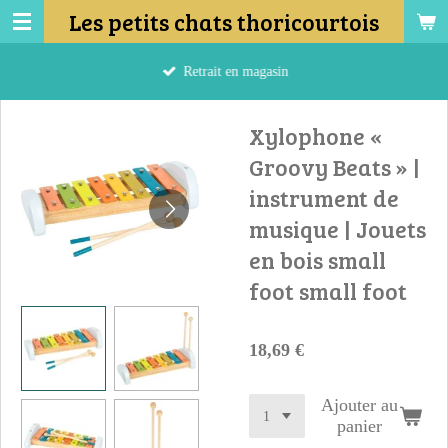
Les petits chats thoricourtois
Passer
au
contenu
Retrait en magasin
principal
Xylophone «
Groovy Beats » |
instrument de
musique | Jouets
en bois small
foot small foot
18,69 €
Ajouter au
panier