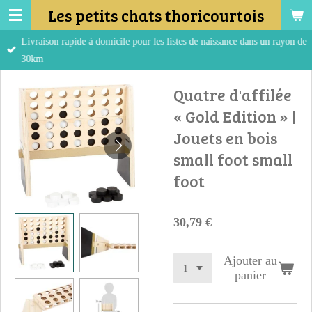
Les petits chats thoricourtois
Passer
au
Livraison rapide à domicile pour les listes de naissance dans un rayon de
contenu
30km
principal
Quatre d'affilée
« Gold Edition » |
Jouets en bois
small foot small
foot
30,79 €
Ajouter au
panier