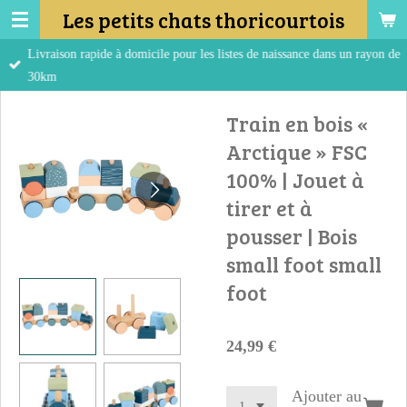
Les petits chats thoricourtois
Passer
au
Livraison rapide à domicile pour les listes de naissance dans un rayon de
contenu
30km
principal
Train en bois «
Arctique » FSC
100% | Jouet à
tirer et à
pousser | Bois
small foot small
foot
24,99 €
Ajouter au