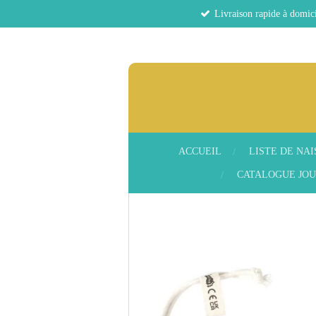
Livraison rapide à domici
Passer
au
contenu
principal
ACCUEIL
LISTE DE NA
CATALOGUE JOU