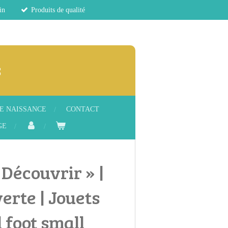
in
Produits de qualité
s
E NAISSANCE
CONTACT
GE
Découvrir » |
erte | Jouets
 foot small