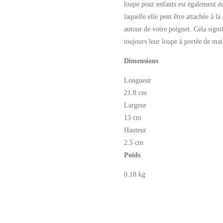
loupe pour enfants est également é
laquelle elle peut être attachée à l
autour de votre poignet. Cela signif
toujours leur loupe à portée de mai
Dimensions
Longueur
21.8 cm
Largeur
13 cm
Hauteur
2.5 cm
Poids
0.18 kg