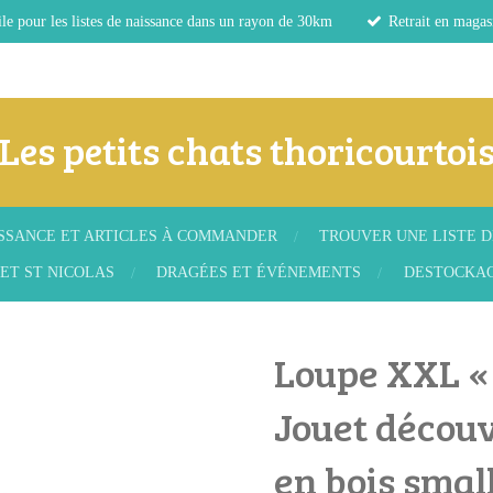
le pour les listes de naissance dans un rayon de 30km
Retrait en magas
Les petits chats thoricourtoi
ISSANCE ET ARTICLES À COMMANDER
TROUVER UNE LISTE D
ET ST NICOLAS
DRAGÉES ET ÉVÉNEMENTS
DESTOCKA
Loupe XXL « 
Jouet découv
en bois small