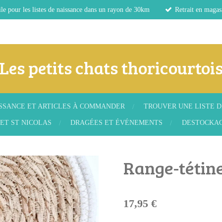
le pour les listes de naissance dans un rayon de 30km
Retrait en magas
Les petits chats thoricourtoi
ISSANCE ET ARTICLES À COMMANDER
TROUVER UNE LISTE D
ET ST NICOLAS
DRAGÉES ET ÉVÉNEMENTS
DESTOCKA
Range-tétine
17,95 €