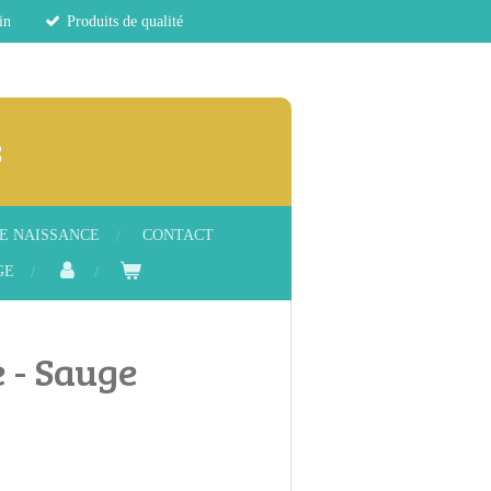
in
Produits de qualité
s
E NAISSANCE
CONTACT
GE
 - Sauge