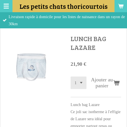
Les petits chats thoricourtois
Passer
au
Livraison rapide à domicile pour les listes de naissance dans un rayon de
contenu
30km
principal
LUNCH BAG
LAZARE
21,90 €
Ajouter au
panier
Lunch bag Lazare
Ce joli sac isotherme à l'effigie
de Lazare sera idéal pour
emporter partout repas ou