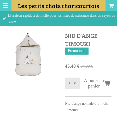
Les petits chats thoricourtois
Passer
au
Livraison rapide à domicile pour les listes de naissance dans un rayon de
contenu
30km
principal
NID D'ANGE
TIMOUKI
Promotion !
45,40 €
64,90 €
Ajouter au
panier
Nid d'ange nomade 0-3 mois
Timouki