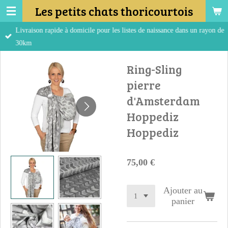
Les petits chats thoricourtois
Passer
au
Livraison rapide à domicile pour les listes de naissance dans un rayon de
contenu
30km
principal
Ring-Sling
pierre
d'Amsterdam
Hoppediz
Hoppediz
75,00 €
Ajouter au
panier