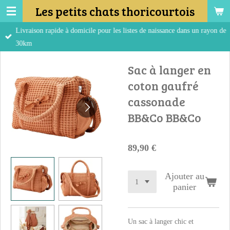
Les petits chats thoricourtois
Passer
au
Livraison rapide à domicile pour les listes de naissance dans un rayon de
contenu
30km
principal
Sac à langer en
coton gaufré
cassonade
BB&Co BB&Co
89,90 €
Ajouter au
panier
Un sac à langer chic et