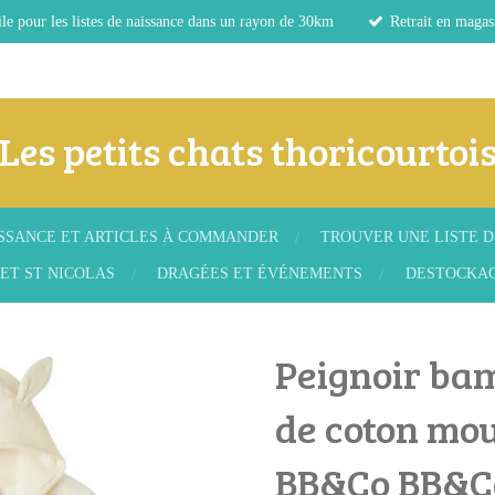
le pour les listes de naissance dans un rayon de 30km
Retrait en magas
Les petits chats thoricourtoi
ISSANCE ET ARTICLES À COMMANDER
TROUVER UNE LISTE D
ET ST NICOLAS
DRAGÉES ET ÉVÉNEMENTS
DESTOCKA
Peignoir ba
de coton mou
BB&Co BB&Co