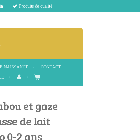
in
Produits de qualité
s
E NAISSANCE
CONTACT
GE
mbou et gaze
sse de lait
 0-2 ans