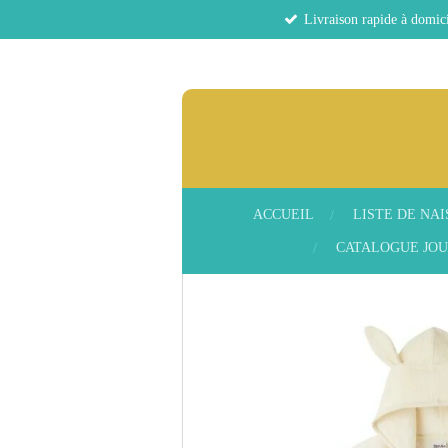
Livraison rapide à domici
Passer
au
contenu
principal
ACCUEIL
LISTE DE NA
CATALOGUE JOU