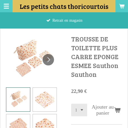
Les petits chats thoricourtois
Passer
au
contenu
Retrait en magasin
principal
TROUSSE DE
TOILETTE PLUS
CARRE EPONGE
ESMEE Sauthon
Sauthon
22,90 €
Ajouter au
panier