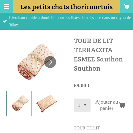
Les petits chats thoricourtois
Passer
au
Livraison rapide à domicile pour les listes de naissance dans un rayon de
contenu
30km
principal
TOUR DE LIT
TERRACOTA
ESMEE Sauthon
Sauthon
69,00 €
Ajouter au
panier
TOUR DE LIT