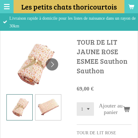
Les petits chats thoricourtois
Passer
au
Livraison rapide à domicile pour les listes de naissance dans un rayon de
contenu
30km
principal
TOUR DE LIT
JAUNE ROSE
ESMEE Sauthon
Sauthon
69,00 €
Ajouter au
panier
TOUR DE LIT ROSE