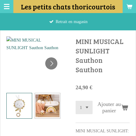
Les petits chats thoricourtois
Passer
au
contenu
Retrait en magasin
principal
MINI MUSICAL
SUNLIGHT
Sauthon
Sauthon
24,90 €
Ajouter au
panier
MINI MUSICAL SUNLIGHT: