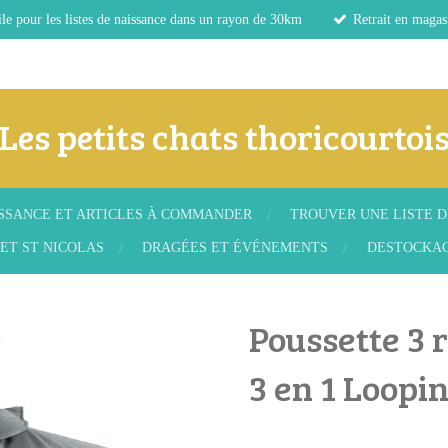
le pour les listes de naissance dans un rayon de 30km
Retrait en magas
Les petits chats thoricourtoi
ISSANCE ET ARTICLES À COMMANDER
TROUVER UNE LISTE D
ET ST NICOLAS
DRAGÉES ET ÉVÉNEMENTS
DESTOCKA
Poussette 3 
3 en 1 Loopi