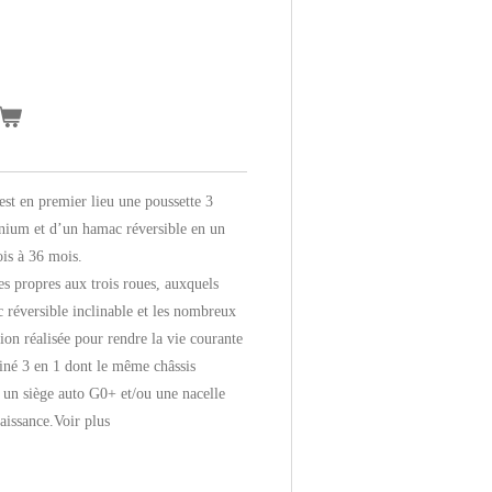
est en premier lieu une poussette 3
nium et d’un hamac réversible en un
ois à 36 mois.
es propres aux trois roues, auxquels
 réversible inclinable et les nombreux
ion réalisée pour rendre la vie courante
biné 3 en 1 dont le même châssis
 un siège auto G0+ et/ou une nacelle
aissance.
Voir plus