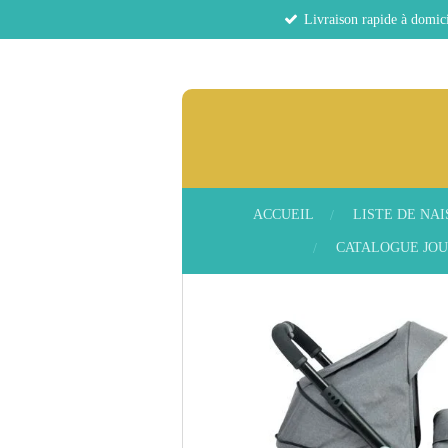
Livraison rapide à domici
Passer
au
contenu
principal
ACCUEIL
LISTE DE NA
CATALOGUE JOU