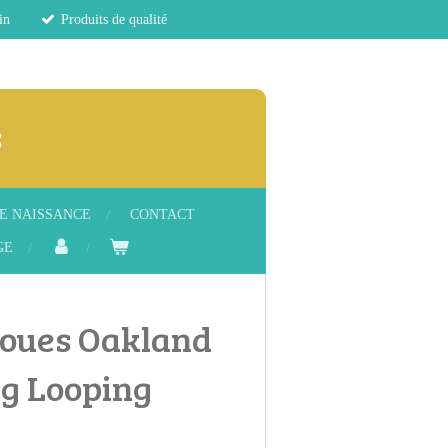
in
Produits de qualité
s
E NAISSANCE
CONTACT
GE
roues Oakland
ng Looping