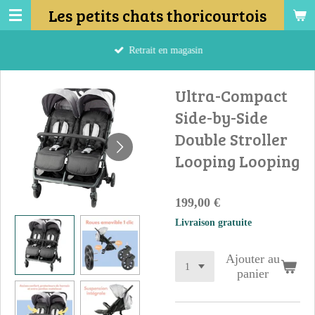
Les petits chats thoricourtois
Passer
au
contenu
Retrait en magasin
principal
Ultra-Compact
Side-by-Side
Double Stroller
Looping Looping
199,00 €
Livraison gratuite
Ajouter au
panier